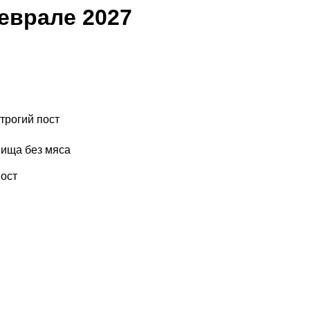
еврале 2027
трогий пост
пища без мяса
пост