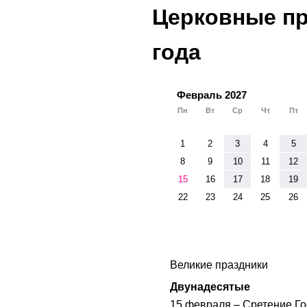
Церковные пр
года
Февраль 2027
Пн
Вт
Ср
Чт
Пт
1
2
3
4
5
8
9
10
11
12
15
16
17
18
19
22
23
24
25
26
Великие праздники
Двунадесятые
15 февраля ‒ Сретение Г