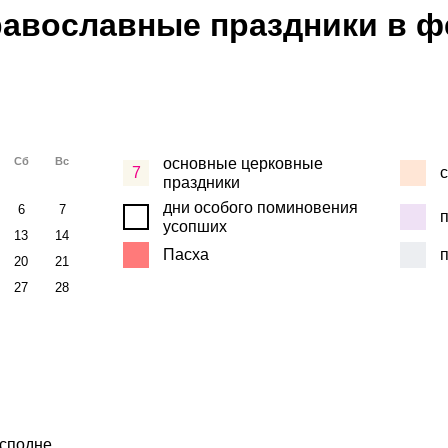
авославные праздники в ф
Сб
Вс
основные церковные
7
с
праздники
дни особого поминовения
6
7
усопших
13
14
Пасха
20
21
27
28
осподне