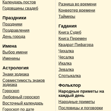
Календарь постов
Разница во времени
Годовщины свадеб
Конвертер времени
Таймеры
Праздники
Праздники
Гадания
Поздравления
Книга Судеб
День города
Книга Перемен
Квадрат Пифагора
Имена
Чихалка
Выбор имени
Чесалка
Именины
Икалка
Астрология
Зевалка
Знаки зодиака
Спотыкалка
Совместимость знаков
зодиака
Фольклор
Гороскоп
Народные приметы на
каждый день
Любовный гороскоп
Народные приметы
Восточный календарь
Пословицы и поговорки
Гороскоп по дате