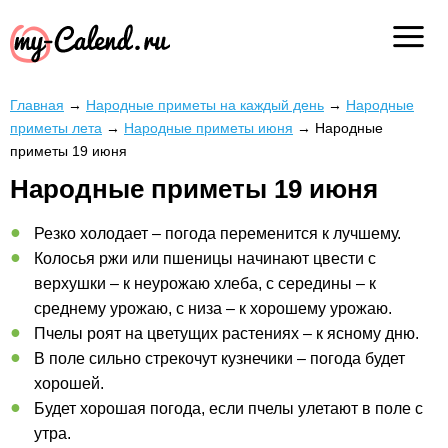
Главная
→
Народные приметы на каждый день
→
Народные
приметы лета
→
Народные приметы июня
→
Народные
приметы 19 июня
Народные приметы 19 июня
Резко холодает – погода переменится к лучшему.
Колосья ржи или пшеницы начинают цвести с
верхушки – к неурожаю хлеба, с середины – к
среднему урожаю, с низа – к хорошему урожаю.
Пчелы роят на цветущих растениях – к ясному дню.
В поле сильно стрекочут кузнечики – погода будет
хорошей.
Будет хорошая погода, если пчелы улетают в поле с
утра.