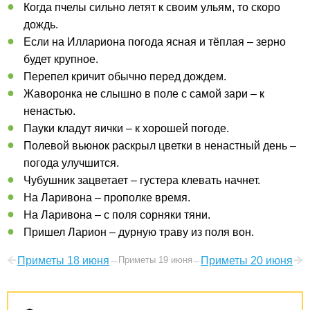
Когда пчелы сильно летят к своим ульям, то скоро
дождь.
Если на Иллариона погода ясная и тёплая – зерно
будет крупное.
Перепел кричит обычно перед дождем.
Жаворонка не слышно в поле с самой зари – к
ненастью.
Пауки кладут яички – к хорошей погоде.
Полевой вьюнок раскрыл цветки в ненастный день –
погода улучшится.
Чубушник зацветает – густера клевать начнет.
На Ларивона – прополке время.
На Ларивона – с поля сорняки тяни.
Пришел Ларион – дурную траву из поля вон.
Приметы 18 июня
Приметы 19 июня
Приметы 20 июня