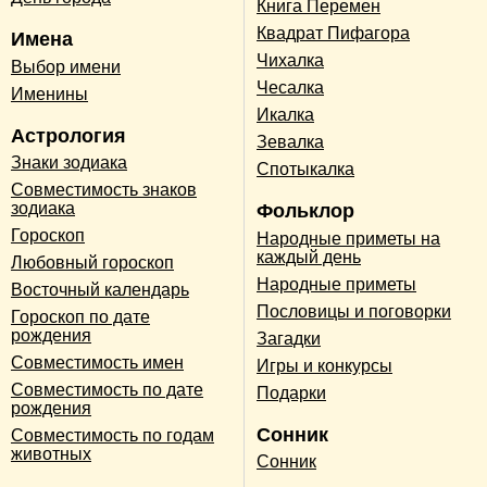
Книга Перемен
Квадрат Пифагора
Имена
Чихалка
Выбор имени
Чесалка
Именины
Икалка
Астрология
Зевалка
Знаки зодиака
Спотыкалка
Совместимость знаков
зодиака
Фольклор
Гороскоп
Народные приметы на
каждый день
Любовный гороскоп
Народные приметы
Восточный календарь
Пословицы и поговорки
Гороскоп по дате
рождения
Загадки
Совместимость имен
Игры и конкурсы
Совместимость по дате
Подарки
рождения
Сонник
Совместимость по годам
животных
Сонник