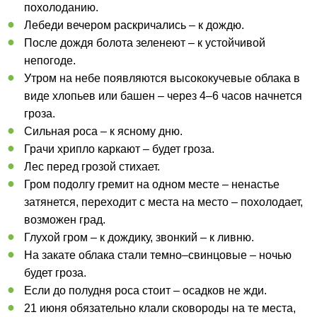
похолоданию.
Лебеди вечером раскричались – к дождю.
После дождя болота зеленеют – к устойчивой
непогоде.
Утром на небе появляются высококучевые облака в
виде хлопьев или башен – через 4–6 часов начнется
гроза.
Сильная роса – к ясному дню.
Грачи хрипло каркают – будет гроза.
Лес перед грозой стихает.
Гром подолгу гремит на одном месте – ненастье
затянется, переходит с места на место – похолодает,
возможен град.
Глухой гром – к дождику, звонкий – к ливню.
На закате облака стали темно–свинцовые – ночью
будет гроза.
Если до полудня роса стоит – осадков не жди.
21 июня обязательно клали сковороды на те места,