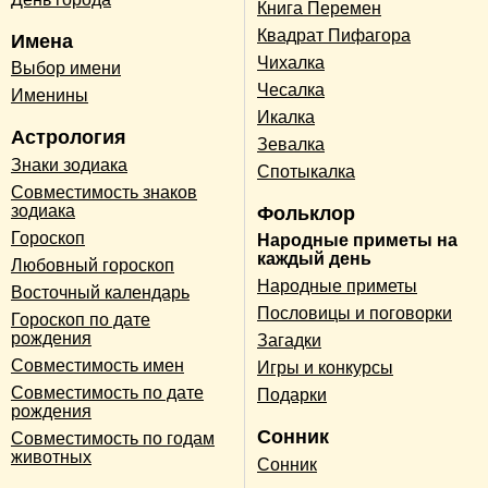
Книга Перемен
Квадрат Пифагора
Имена
Чихалка
Выбор имени
Чесалка
Именины
Икалка
Астрология
Зевалка
Знаки зодиака
Спотыкалка
Совместимость знаков
зодиака
Фольклор
Гороскоп
Народные приметы на
каждый день
Любовный гороскоп
Народные приметы
Восточный календарь
Пословицы и поговорки
Гороскоп по дате
рождения
Загадки
Совместимость имен
Игры и конкурсы
Совместимость по дате
Подарки
рождения
Сонник
Совместимость по годам
животных
Сонник