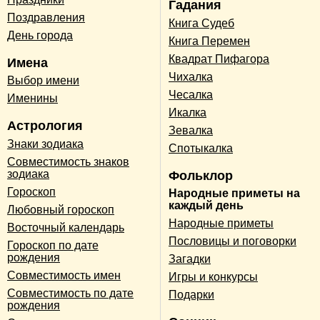
Гадания
Поздравления
Книга Судеб
День города
Книга Перемен
Квадрат Пифагора
Имена
Чихалка
Выбор имени
Чесалка
Именины
Икалка
Астрология
Зевалка
Знаки зодиака
Спотыкалка
Совместимость знаков
зодиака
Фольклор
Гороскоп
Народные приметы на
каждый день
Любовный гороскоп
Народные приметы
Восточный календарь
Пословицы и поговорки
Гороскоп по дате
рождения
Загадки
Совместимость имен
Игры и конкурсы
Совместимость по дате
Подарки
рождения