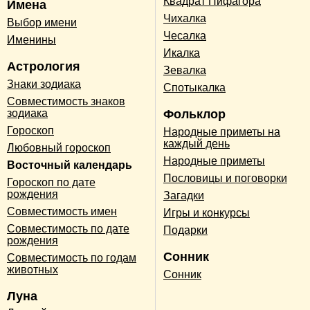
Квадрат Пифагора
Имена
Чихалка
Выбор имени
Чесалка
Именины
Икалка
Астрология
Зевалка
Знаки зодиака
Спотыкалка
Совместимость знаков
зодиака
Фольклор
Гороскоп
Народные приметы на
каждый день
Любовный гороскоп
Народные приметы
Восточный календарь
Пословицы и поговорки
Гороскоп по дате
рождения
Загадки
Совместимость имен
Игры и конкурсы
Совместимость по дате
Подарки
рождения
Сонник
Совместимость по годам
животных
Сонник
Луна