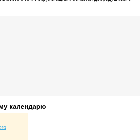
ому календарю
ого