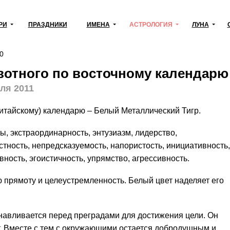
РИ
ПРАЗДНИКИ
ИМЕНА
АСТРОЛОГИЯ
ЛУНА
0
ивотного по восточному календарю
ля 2011
китайскому) календарю – Белый Металлический Тигр.
ы, экстраординарность, энтузиазм, лидерство,
стность, непредсказуемость, напористость, инициативность,
вность, эгоистичность, упрямство, агрессивность.
 прямоту и целеустремленность. Белый цвет наделяет его
навливается перед преградами для достижения цели. Он
чет. Вместе с тем с окружающими остается добродушным и