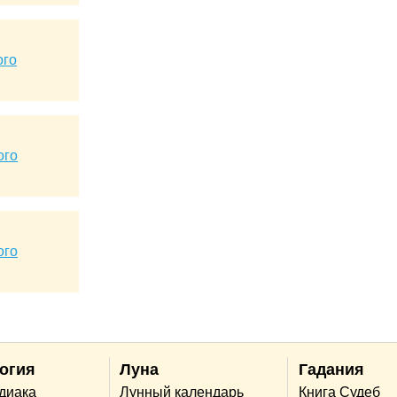
ого
ого
ого
огия
Луна
Гадания
одиака
Лунный календарь
Книга Судеб