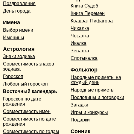
Поздравления
Книга Судеб
День города
Книга Перемен
Квадрат Пифагора
Имена
Чихалка
Выбор имени
Чесалка
Именины
Икалка
Астрология
Зевалка
Знаки зодиака
Спотыкалка
Совместимость знаков
зодиака
Фольклор
Гороскоп
Народные приметы на
каждый день
Любовный гороскоп
Народные приметы
Восточный календарь
Пословицы и поговорки
Гороскоп по дате
рождения
Загадки
Совместимость имен
Игры и конкурсы
Совместимость по дате
Подарки
рождения
Сонник
Совместимость по годам