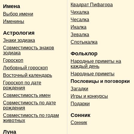
Квадрат Пифагора
Имена
Чихалка
Выбор имени
Чесалка
Именины
Икалка
Астрология
Зевалка
Знаки зодиака
Спотыкалка
Совместимость знаков
зодиака
Фольклор
Гороскоп
Народные приметы на
каждый день
Любовный гороскоп
Народные приметы
Восточный календарь
Пословицы и поговорки
Гороскоп по дате
рождения
Загадки
Совместимость имен
Игры и конкурсы
Совместимость по дате
Подарки
рождения
Сонник
Совместимость по годам
животных
Сонник
Луна