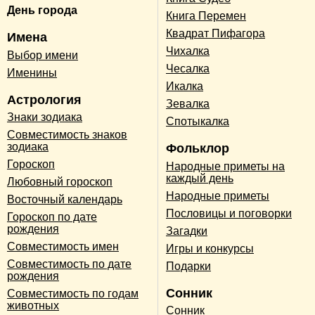
День города
Книга Перемен
Квадрат Пифагора
Имена
Чихалка
Выбор имени
Чесалка
Именины
Икалка
Астрология
Зевалка
Знаки зодиака
Спотыкалка
Совместимость знаков
зодиака
Фольклор
Гороскоп
Народные приметы на
каждый день
Любовный гороскоп
Народные приметы
Восточный календарь
Пословицы и поговорки
Гороскоп по дате
рождения
Загадки
Совместимость имен
Игры и конкурсы
Совместимость по дате
Подарки
рождения
Сонник
Совместимость по годам
животных
Сонник