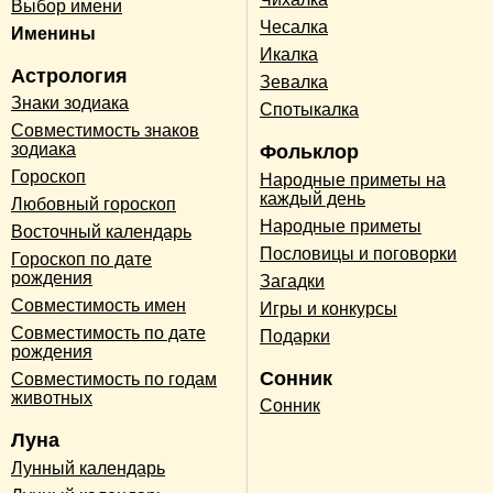
Выбор имени
Чесалка
Именины
Икалка
Астрология
Зевалка
Знаки зодиака
Спотыкалка
Совместимость знаков
зодиака
Фольклор
Гороскоп
Народные приметы на
каждый день
Любовный гороскоп
Народные приметы
Восточный календарь
Пословицы и поговорки
Гороскоп по дате
рождения
Загадки
Совместимость имен
Игры и конкурсы
Совместимость по дате
Подарки
рождения
Сонник
Совместимость по годам
животных
Сонник
Луна
Лунный календарь