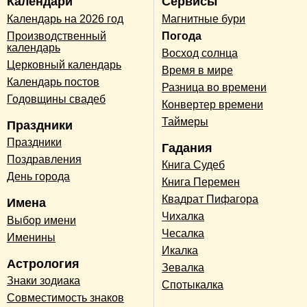
Календари
Сервисы
Календарь на 2026 год
Магнитные бури
Производственный
Погода
календарь
Восход солнца
Церковный календарь
Время в мире
Календарь постов
Разница во времени
Годовщины свадеб
Конвертер времени
Таймеры
Праздники
Праздники
Гадания
Поздравления
Книга Судеб
День города
Книга Перемен
Квадрат Пифагора
Имена
Чихалка
Выбор имени
Чесалка
Именины
Икалка
Астрология
Зевалка
Знаки зодиака
Спотыкалка
Совместимость знаков