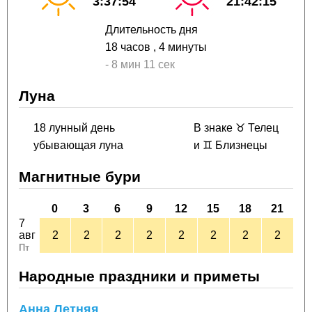
3:37:54
21:42:15
Длительность дня
18 часов
, 4 минуты
-
8 мин
11 сек
Луна
18 лунный день
В знаке ♉ Телец
убывающая луна
и ♊ Близнецы
Магнитные бури
0
3
6
9
12
15
18
21
7
авг
2
2
2
2
2
2
2
2
Пт
Народные праздники и приметы
Анна Летняя