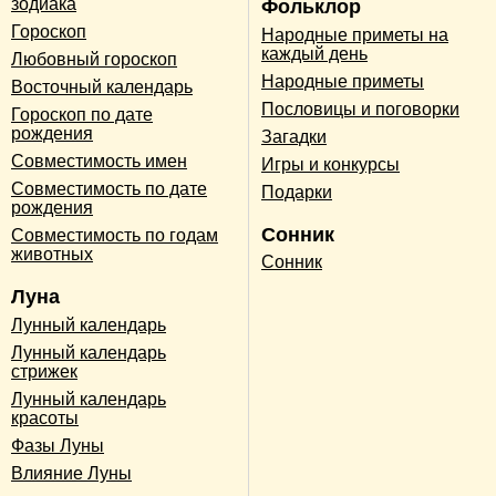
зодиака
Фольклор
Гороскоп
Народные приметы на
каждый день
Любовный гороскоп
Народные приметы
Восточный календарь
Пословицы и поговорки
Гороскоп по дате
рождения
Загадки
Совместимость имен
Игры и конкурсы
Совместимость по дате
Подарки
рождения
Сонник
Совместимость по годам
животных
Сонник
Луна
Лунный календарь
Лунный календарь
стрижек
Лунный календарь
красоты
Фазы Луны
Влияние Луны