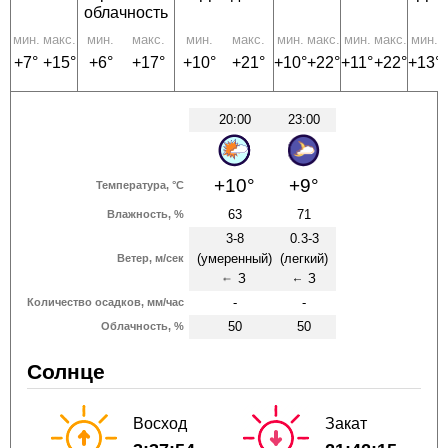
облачность
мин.
макс.
мин.
макс.
мин.
макс.
мин.
макс.
мин.
макс.
мин.
м
+7°
+15°
+6°
+17°
+10°
+21°
+10°
+22°
+11°
+22°
+13°
20:00
23:00
+10°
+9°
Температура, °C
63
71
Влажность, %
3-8
0.3-3
(умеренный)
(легкий)
Ветер, м/сек
З
З
↑
↑
-
-
Количество осадков, мм/час
50
50
Облачность, %
Солнце
Восход
Закат