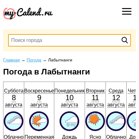
Главная
→
Погода
→
Лабытнанги
Погода в Лабытнанги
Суббота
Воскресенье
Понедельник
Вторник
Среда
Четв
8
9
10
11
12
1
августа
августа
августа
августа
августа
авгу
Облачно
Переменная
Дождь
Ясно
Облачно
Дож