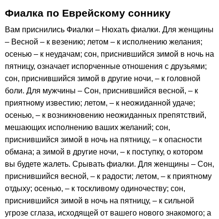
Фиалка по Еврейскому соннику
Вам приснились Фиалки – Нюхать фиалки. Для женщины
– Весной – к везению; летом – к исполнению желания;
осенью – к неудачам; сон, приснившийся зимой в ночь на
пятницу, означает испорченные отношения с друзьями;
сон, приснившийся зимой в другие ночи, – к головной
боли. Для мужчины – Сон, приснившийся весной, – к
приятному известию; летом, – к неожиданной удаче;
осенью, – к возникновению неожиданных препятствий,
мешающих исполнению ваших желаний; сон,
приснившийся зимой в ночь на пятницу, – к опасности
обмана; а зимой в другие ночи, – к поступку, о котором
вы будете жалеть. Срывать фиалки. Для женщины – Сон,
приснившийся весной, – к радости; летом, – к приятному
отдыху; осенью, – к тоскливому одиночеству; сон,
приснившийся зимой в ночь на пятницу, – к сильной
угрозе сглаза, исходящей от вашего нового знакомого; а