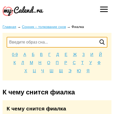
Главная
→
Сонник – толкование снов
→
Фиалка
0-9
А
Б
В
Г
Д
Е
Ж
З
И
Й
К
Л
М
Н
О
П
Р
С
Т
У
Ф
Х
Ц
Ч
Ш
Щ
Э
Ю
Я
К чему снится фиалка
К чему снится фиалка