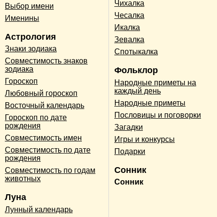
Чихалка
Выбор имени
Чесалка
Именины
Икалка
Астрология
Зевалка
Знаки зодиака
Спотыкалка
Совместимость знаков
зодиака
Фольклор
Гороскоп
Народные приметы на
каждый день
Любовный гороскоп
Народные приметы
Восточный календарь
Пословицы и поговорки
Гороскоп по дате
рождения
Загадки
Совместимость имен
Игры и конкурсы
Совместимость по дате
Подарки
рождения
Сонник
Совместимость по годам
животных
Сонник
Луна
Лунный календарь