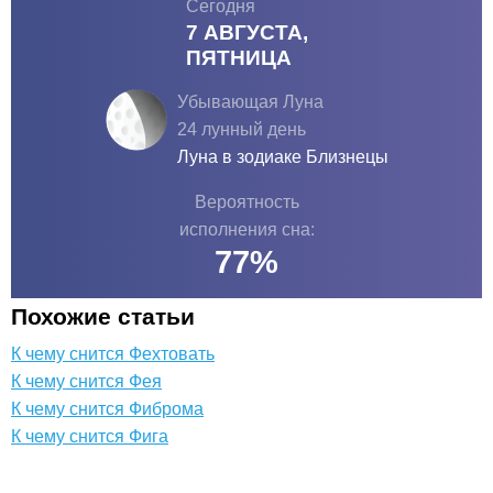
Сегодня
7 АВГУСТА,
ПЯТНИЦА
Убывающая Луна
24 лунный день
Луна в зодиаке
Близнецы
Вероятность
исполнения сна:
77
%
Похожие статьи
К чему снится Фехтовать
К чему снится Фея
К чему снится Фиброма
К чему снится Фига