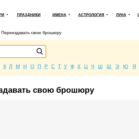
РИ
ПРАЗДНИКИ
ИМЕНА
АСТРОЛОГИЯ
ЛУНА
→
Переиздавать свою брошюру
Й
К
Л
М
Н
О
П
Р
С
Т
У
Ф
Х
Ц
Ч
Ш
Щ
Э
Ю
Я
издавать свою брошюру