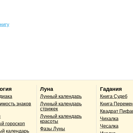
нигу
огия
Луна
Гадания
одиака
Лунный календарь
Книга Судеб
имость знаков
Лунный календарь
Книга Переме
стрижек
Квадрат Пифа
п
Лунный календарь
Чихалка
красоты
й гороскоп
Чесалка
Фазы Луны
ый календарь