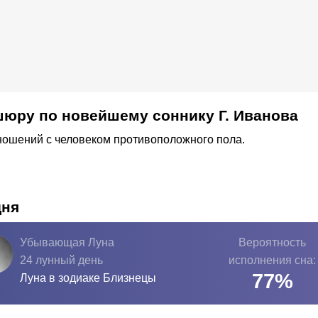
юру по новейшему соннику Г. Иванова
ношений с человеком противоположного пола.
дня
Убывающая Луна
Вероятность
24 лунный день
исполнения сна:
77
%
Луна в зодиаке
Близнецы