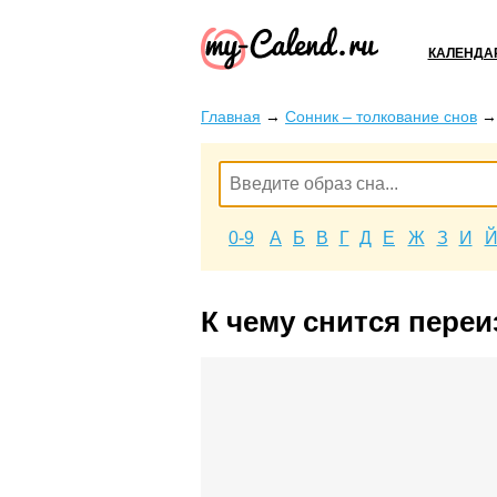
КАЛЕНДА
Главная
→
Сонник – толкование снов
0-9
А
Б
В
Г
Д
Е
Ж
З
И
К чему снится пере