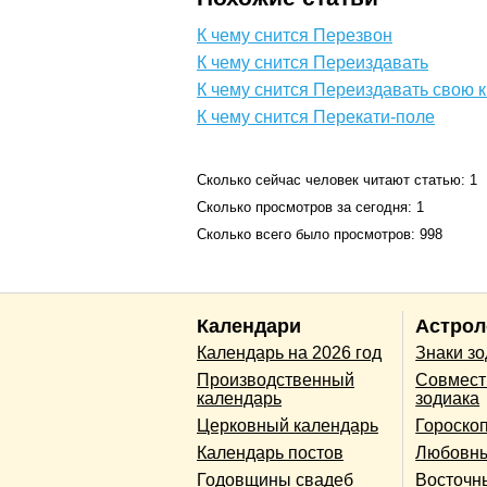
К чему снится Перезвон
К чему снится Переиздавать
К чему снится Переиздавать свою к
К чему снится Перекати-поле
Сколько сейчас человек читают статью: 1
Сколько просмотров за сегодня: 1
Сколько всего было просмотров: 998
Календари
Астрол
Календарь на 2026 год
Знаки з
Производственный
Совмест
календарь
зодиака
Церковный календарь
Гороско
Календарь постов
Любовны
Годовщины свадеб
Восточн