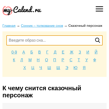
Главная
→
Сонник – толкование снов
→
Сказочный персонаж
0-9
А
Б
В
Г
Д
Е
Ж
З
И
Й
К
Л
М
Н
О
П
Р
С
Т
У
Ф
Х
Ц
Ч
Ш
Щ
Э
Ю
Я
К чему снится сказочный
персонаж