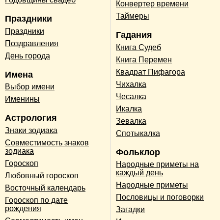
Конвертер времени
Таймеры
Праздники
Праздники
Гадания
Поздравления
Книга Судеб
День города
Книга Перемен
Квадрат Пифагора
Имена
Чихалка
Выбор имени
Чесалка
Именины
Икалка
Астрология
Зевалка
Знаки зодиака
Спотыкалка
Совместимость знаков
зодиака
Фольклор
Гороскоп
Народные приметы на
каждый день
Любовный гороскоп
Народные приметы
Восточный календарь
Пословицы и поговорки
Гороскоп по дате
рождения
Загадки