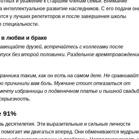
ивотных и уважение к старшим членам семьи. Внимание
 интеллектуальное развитие наследников. С его подачи он
тся у лучших репетиторов и после завершения школы
 специальности.
 в любви и браке
авещайте друзей, встречайтесь с коллегами после
пуск без второй половинки. Раздельное времяпровождени
анника таким, как он есть на самом деле. Не сравнивай
то причинили вам боль. Мужчине стоит отказаться от
мечту избранницы о подвенечном платье и пышной свадьб
серьезность.
е 91%
зь десятилетия. Эти выразительные и сильные личности
ая помогает им двигаться вперед. Они обмениваются мудрым