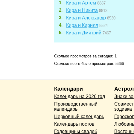
Кира и Артем
8887
Кира и Никита
8813
Кира и Александр
8530
Кира и Кирилл
8524
Кира и Дмитрий
7467
Сколько просмотров за сегодня: 1
Сколько всего было просмотров: 5366
Календари
Астрол
Календарь на 2026 год
Знаки з
Производственный
Совмест
календарь
зодиака
Церковный календарь
Гороско
Календарь постов
Любовны
Годовщины свадеб
Восточн