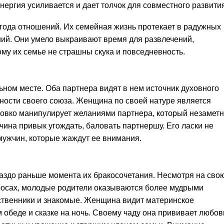
нергия усиливается и дает толчок для совместного развити
 года отношений. Их семейная жизнь протекает в радужных
ний. Они умело выкраивают время для развлечений,
му их семье не страшны скука и повседневность.
льном месте. Оба партнера видят в нем источник духовного
ности своего союза. Женщина по своей натуре является
ловко манипулирует желаниями партнера, который незамет
чина привык угождать, баловать партнершу. Его ласки не
мужчин, которые жаждут ее внимания.
раздо раньше момента их бракосочетания. Несмотря на сво
росах, молодые родители оказываются более мудрыми
ственники и знакомые. Женщина видит материнское
 обеде и сказке на ночь. Своему чаду она прививает любов