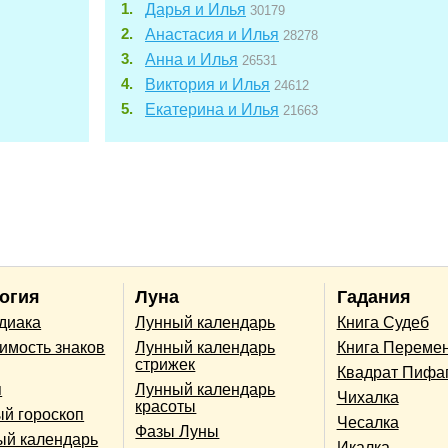
Дарья и Илья
30179
Анастасия и Илья
28278
Анна и Илья
26531
Виктория и Илья
24612
Екатерина и Илья
21663
огия
Луна
Гадания
одиака
Лунный календарь
Книга Судеб
имость знаков
Лунный календарь
Книга Переме
стрижек
Квадрат Пифа
п
Лунный календарь
Чихалка
красоты
й гороскоп
Чесалка
Фазы Луны
ый календарь
Икалка