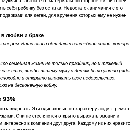
. Мужчина заботится о материальной стороне жизни своей
ть себя ребенку без остатка. Недостаток внимания с его
одарками для детей, для вручения которых ему не нужен
 в любви и браке
ртнером. Ваши слова обладают волшебной силой, котора
то семейная жизнь не только праздник, но и тяжелый
ие качества, чтобы вашему мужу и детям было уютно ряд
 спокойно и открыто выражать свое недовольство.
юз на бесконечную войну.
е 93%
озавидовать. Эти одинаковые по характеру люди стремят
узьями. Они не стесняются открыто выражать эмоции и
м интересно в компании друг друга. Каждому из них нравитс