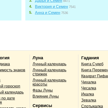
Дарья и Семен
8471
Виктория и Семен
7541
Анна и Семен
7536
огия
Луна
Гадания
одиака
Лунный календарь
Книга Судеб
имость знаков
Лунный календарь
Книга Переме
стрижек
Квадрат Пифа
п
Лунный календарь
Чихалка
красоты
й гороскоп
Чесалка
Фазы Луны
ый календарь
Икалка
Влияние Луны
 по дате
Зевалка
я
Сервисы
Спотыкалка