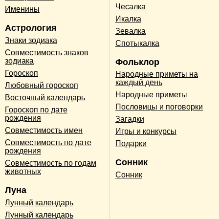
Чесалка
Именины
Икалка
Астрология
Зевалка
Знаки зодиака
Спотыкалка
Совместимость знаков
зодиака
Фольклор
Гороскоп
Народные приметы на
каждый день
Любовный гороскоп
Народные приметы
Восточный календарь
Пословицы и поговорки
Гороскоп по дате
рождения
Загадки
Совместимость имен
Игры и конкурсы
Совместимость по дате
Подарки
рождения
Сонник
Совместимость по годам
животных
Сонник
Луна
Лунный календарь
Лунный календарь