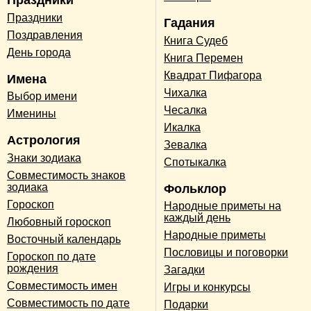
Праздники
Праздники
Гадания
Поздравления
Книга Судеб
День города
Книга Перемен
Квадрат Пифагора
Имена
Чихалка
Выбор имени
Чесалка
Именины
Икалка
Астрология
Зевалка
Знаки зодиака
Спотыкалка
Совместимость знаков
зодиака
Фольклор
Гороскоп
Народные приметы на
каждый день
Любовный гороскоп
Народные приметы
Восточный календарь
Пословицы и поговорки
Гороскоп по дате
рождения
Загадки
Совместимость имен
Игры и конкурсы
Совместимость по дате
Подарки