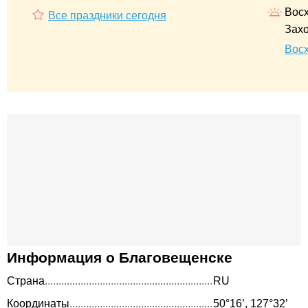
Восх
Все праздники сегодня
Захо
Восх
Информация о Благовещенске
Страна
RU
Координаты
50°16’, 127°32’