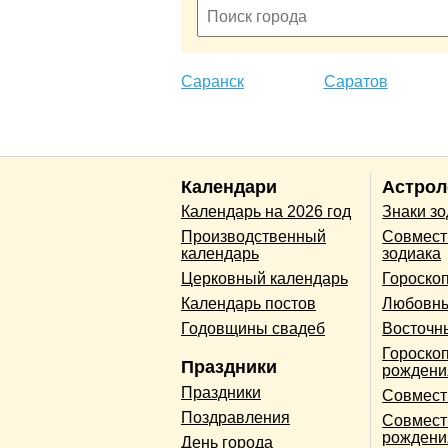
Саранск
Саратов
Календари
Астрол
Календарь на 2026 год
Знаки з
Производственный
Совмест
календарь
зодиака
Церковный календарь
Гороско
Календарь постов
Любовны
Годовщины свадеб
Восточн
Гороскоп
Праздники
рождени
Праздники
Совмест
Поздравления
Совмест
рождени
День города