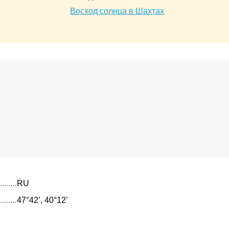
Восход солнца в Шахтах
RU
47°42’, 40°12’