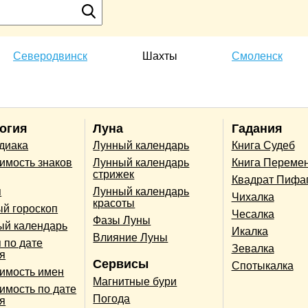
Северодвинск
Шахты
Смоленск
огия
Луна
Гадания
одиака
Лунный календарь
Книга Судеб
имость знаков
Лунный календарь
Книга Переме
стрижек
Квадрат Пифа
п
Лунный календарь
Чихалка
красоты
й гороскоп
Чесалка
Фазы Луны
ый календарь
Икалка
Влияние Луны
 по дате
Зевалка
я
Сервисы
Спотыкалка
имость имен
Магнитные бури
имость по дате
Погода
я