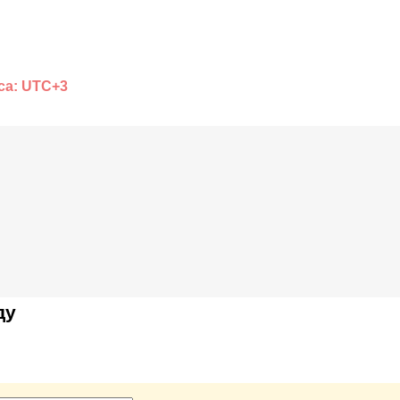
са: UTC+3
ду