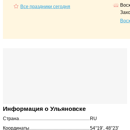
Восх
Все праздники сегодня
Захо
Восх
Информация о Ульяновске
Страна
RU
Координаты
54°19’, 48°23’