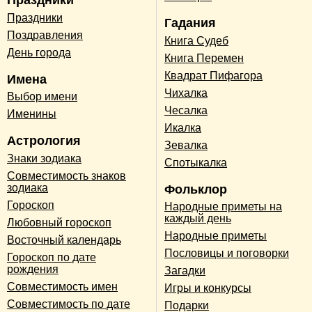
Праздники
Праздники
Гадания
Поздравления
Книга Судеб
День города
Книга Перемен
Квадрат Пифагора
Имена
Чихалка
Выбор имени
Чесалка
Именины
Икалка
Астрология
Зевалка
Знаки зодиака
Спотыкалка
Совместимость знаков
зодиака
Фольклор
Гороскоп
Народные приметы на
каждый день
Любовный гороскоп
Народные приметы
Восточный календарь
Пословицы и поговорки
Гороскоп по дате
рождения
Загадки
Совместимость имен
Игры и конкурсы
Совместимость по дате
Подарки