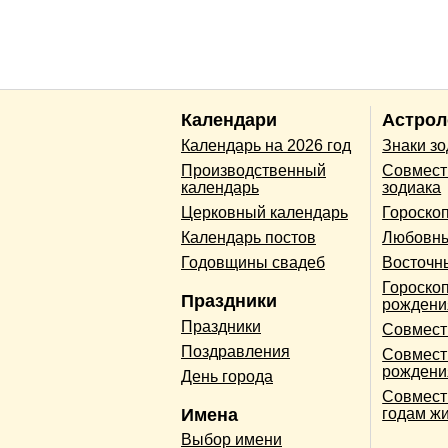
Календари
Астрол
Календарь на 2026 год
Знаки з
Производственный
Совмест
календарь
зодиака
Церковный календарь
Гороско
Календарь постов
Любовны
Годовщины свадеб
Восточн
Гороскоп
Праздники
рождени
Праздники
Совмест
Поздравления
Совмест
рождени
День города
Совмест
Имена
годам ж
Выбор имени