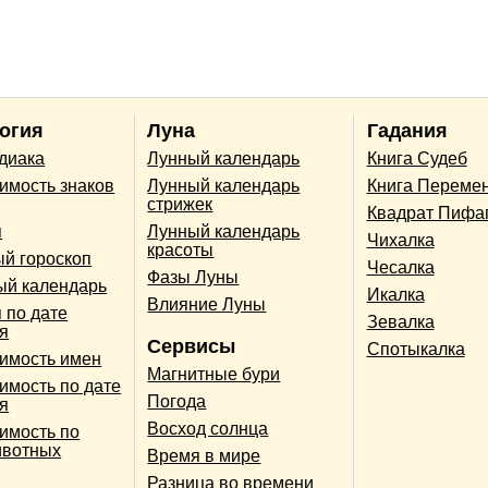
огия
Луна
Гадания
одиака
Лунный календарь
Книга Судеб
имость знаков
Лунный календарь
Книга Переме
стрижек
Квадрат Пифа
п
Лунный календарь
Чихалка
красоты
й гороскоп
Чесалка
Фазы Луны
ый календарь
Икалка
Влияние Луны
 по дате
Зевалка
я
Сервисы
Спотыкалка
имость имен
Магнитные бури
имость по дате
Погода
я
Восход солнца
имость по
ивотных
Время в мире
Разница во времени