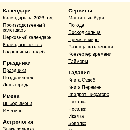
Календари
Сервисы
Календарь на 2026 год
Магнитные бури
Производственный
Погода
календарь
Восход солнца
Церковный календарь
Время в мире
Календарь постов
Разница во времени
Годовщины свадеб
Конвертер времени
Таймеры
Праздники
Праздники
Гадания
Поздравления
Книга Судеб
День города
Книга Перемен
Квадрат Пифагора
Имена
Чихалка
Выбор имени
Чесалка
Именины
Икалка
Астрология
Зевалка
Знаки зодиака