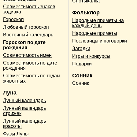
Спотыкалка
Совместимость знаков
зодиака
Фольклор
Гороскоп
Народные приметы на
каждый день
Любовный гороскоп
Народные приметы
Восточный календарь
Пословицы и поговорки
Гороскоп по дате
рождения
Загадки
Совместимость имен
Игры и конкурсы
Совместимость по дате
Подарки
рождения
Сонник
Совместимость по годам
животных
Сонник
Луна
Лунный календарь
Лунный календарь
стрижек
Лунный календарь
красоты
Фазы Луны