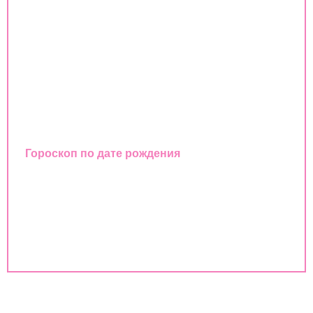
Совместимость знаков зодиака
Гороскоп
Любовный гороскоп
Восточный календарь
Гороскоп по дате рождения
Совместимость имен
Совместимость по дате рождения
Совместимость по годам животных