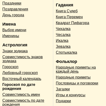
Праздники
Гадания
Поздравления
Книга Судеб
День города
Книга Перемен
Квадрат Пифагора
Имена
Чихалка
Выбор имени
Чесалка
Именины
Икалка
Астрология
Зевалка
Знаки зодиака
Спотыкалка
Совместимость знаков
зодиака
Фольклор
Гороскоп
Народные приметы на
каждый день
Любовный гороскоп
Народные приметы
Восточный календарь
Пословицы и поговорки
Гороскоп по дате
рождения
Загадки
Совместимость имен
Игры и конкурсы
Совместимость по дате
Подарки
рождения