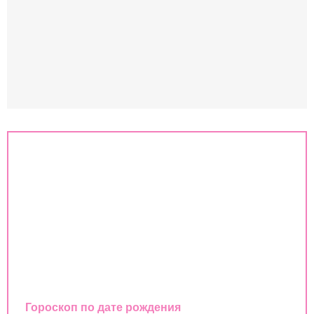
Знаки зодиака
Совместимость знаков зодиака
Гороскоп
Любовный гороскоп
Восточный календарь
Гороскоп по дате рождения