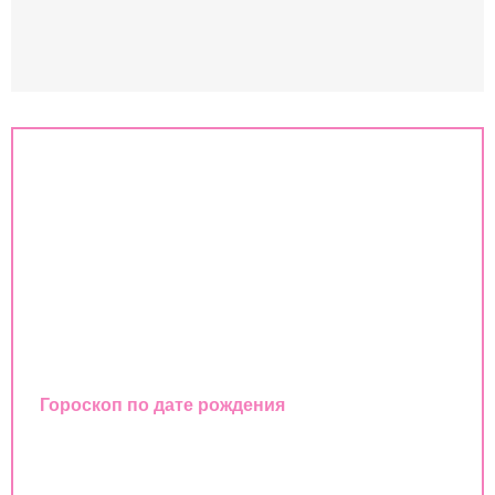
Знаки зодиака
Совместимость знаков зодиака
Гороскоп
Любовный гороскоп
Восточный календарь
Гороскоп по дате рождения
Совместимость имен