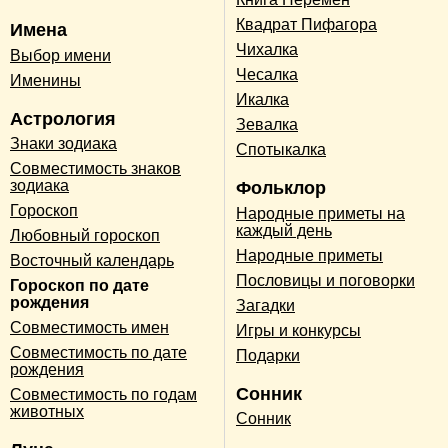
Квадрат Пифагора
Имена
Чихалка
Выбор имени
Чесалка
Именины
Икалка
Астрология
Зевалка
Знаки зодиака
Спотыкалка
Совместимость знаков
зодиака
Фольклор
Гороскоп
Народные приметы на
каждый день
Любовный гороскоп
Народные приметы
Восточный календарь
Пословицы и поговорки
Гороскоп по дате
рождения
Загадки
Совместимость имен
Игры и конкурсы
Совместимость по дате
Подарки
рождения
Сонник
Совместимость по годам
животных
Сонник