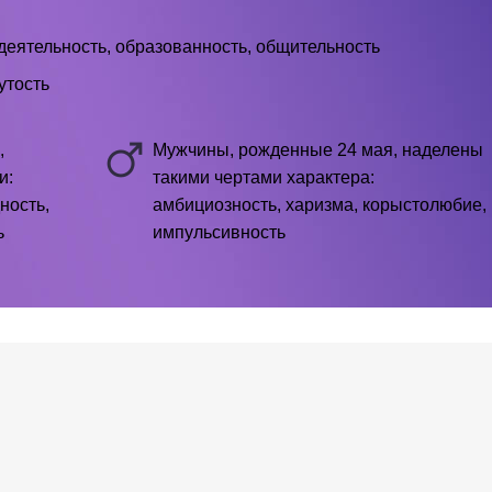
деятельность, образованность, общительность
утость
,
Мужчины, рожденные 24 мая, наделены
и:
такими чертами характера:
ность,
амбициозность, харизма, корыстолюбие,
ь
импульсивность