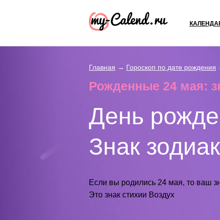
КАЛЕНДА
Главная
→
Гороскоп по дате рождения
Рожденные 24 мая: з
День рожде
Знак зодиа
Если вы родились 24 мая, то ваш з
Это знак стихии Воздух