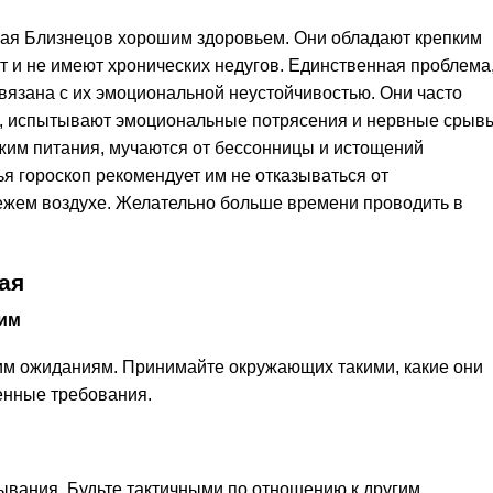
ая Близнецов хорошим здоровьем. Они обладают крепким
т и не имеют хронических недугов. Единственная проблема
связана с их эмоциональной неустойчивостью. Они часто
я, испытывают эмоциональные потрясения и нервные срыв
жим питания, мучаются от бессонницы и истощений
я гороскоп рекомендует им не отказываться от
вежем воздухе. Желательно больше времени проводить в
ая
гим
им ожиданиям. Принимайте окружающих такими, какие они
шенные требования.
ывания. Будьте тактичными по отношению к другим.