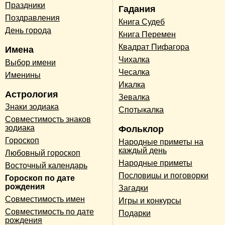
Праздники
Гадания
Поздравления
Книга Судеб
День города
Книга Перемен
Квадрат Пифагора
Имена
Чихалка
Выбор имени
Чесалка
Именины
Икалка
Астрология
Зевалка
Знаки зодиака
Спотыкалка
Совместимость знаков
зодиака
Фольклор
Гороскоп
Народные приметы на
каждый день
Любовный гороскоп
Народные приметы
Восточный календарь
Пословицы и поговорки
Гороскоп по дате
рождения
Загадки
Совместимость имен
Игры и конкурсы
Совместимость по дате
Подарки
рождения