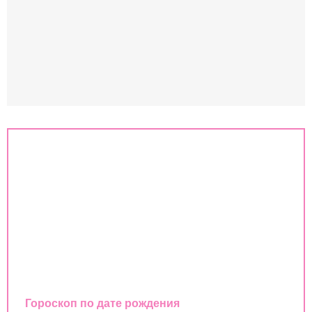
Знаки зодиака
Совместимость знаков зодиака
Гороскоп
Любовный гороскоп
Восточный календарь
Гороскоп по дате рождения