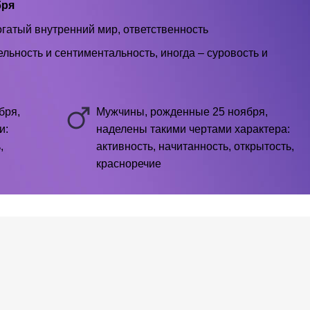
бря
огатый внутренний мир, ответственность
ьность и сентиментальность, иногда – суровость и
бря,
Мужчины, рожденные 25 ноября,
и:
наделены такими чертами характера:
,
активность, начитанность, открытость,
красноречие