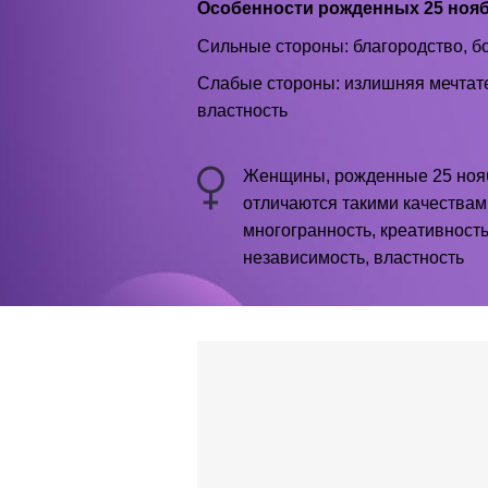
Особенности рожденных 25 ноя
Сильные стороны: благородство, б
Слабые стороны: излишняя мечтател
властность
Женщины, рожденные 25 ноя
отличаются такими качествам
многогранность, креативность
независимость, властность