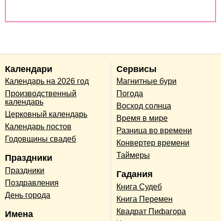
Совместимость по годам животных
Календари
Сервисы
Календарь на 2026 год
Магнитные бури
Производственный
Погода
календарь
Восход солнца
Церковный календарь
Время в мире
Календарь постов
Разница во времени
Годовщины свадеб
Конвертер времени
Таймеры
Праздники
Праздники
Гадания
Поздравления
Книга Судеб
День города
Книга Перемен
Квадрат Пифагора
Имена