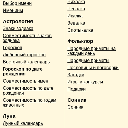
Чихалка
Выбор имени
Чесалка
Именины
Икалка
Астрология
Зевалка
Знаки зодиака
Спотыкалка
Совместимость знаков
зодиака
Фольклор
Гороскоп
Народные приметы на
каждый день
Любовный гороскоп
Народные приметы
Восточный календарь
Пословицы и поговорки
Гороскоп по дате
рождения
Загадки
Совместимость имен
Игры и конкурсы
Совместимость по дате
Подарки
рождения
Сонник
Совместимость по годам
животных
Сонник
Луна
Лунный календарь