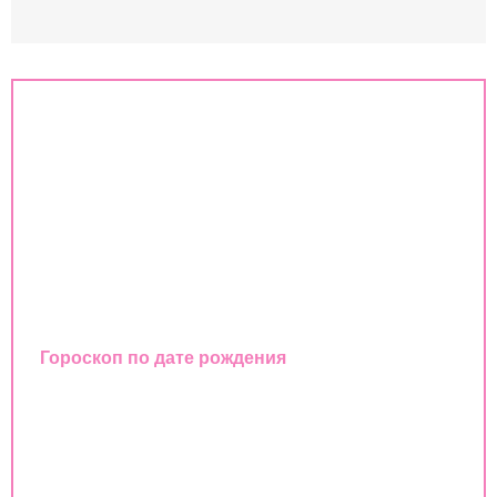
Знаки зодиака
Совместимость знаков зодиака
Гороскоп
Любовный гороскоп
Восточный календарь
Гороскоп по дате рождения
Совместимость имен
Совместимость по дате рождения