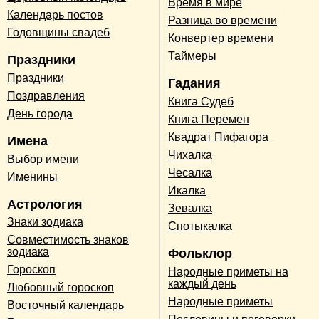
Время в мире
Календарь постов
Разница во времени
Годовщины свадеб
Конвертер времени
Таймеры
Праздники
Праздники
Гадания
Поздравления
Книга Судеб
День города
Книга Перемен
Квадрат Пифагора
Имена
Чихалка
Выбор имени
Чесалка
Именины
Икалка
Астрология
Зевалка
Знаки зодиака
Спотыкалка
Совместимость знаков
зодиака
Фольклор
Гороскоп
Народные приметы на
каждый день
Любовный гороскоп
Народные приметы
Восточный календарь