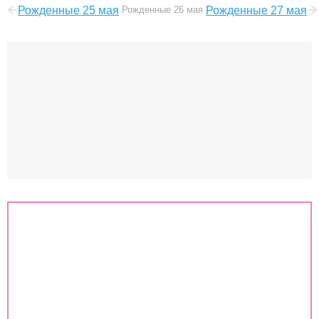
Рожденные 25 мая
Рожденные 26 мая
Рожденные 27 мая
Знаки зодиака
Совместимость знаков зодиака
Гороскоп
Любовный гороскоп