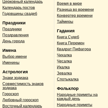
Церковный календарь
Время в мире
Календарь постов
Разница во времени
Годовщины свадеб
Конвертер времени
Таймеры
Праздники
Праздники
Гадания
Поздравления
Книга Судеб
День города
Книга Перемен
Квадрат Пифагора
Имена
Чихалка
Выбор имени
Чесалка
Именины
Икалка
Астрология
Зевалка
Знаки зодиака
Спотыкалка
Совместимость знаков
зодиака
Фольклор
Гороскоп
Народные приметы на
каждый день
Любовный гороскоп
Народные приметы
Восточный календарь