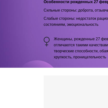
Особенности рожденных 27 фев
Сильные стороны: доброта, отзывчи
Слабые стороны: недостаток рацио
состояниям, эмоциональность
Женщины, рожденные 27 фев
отличаются такими качествам
творческие способности, обая
хрупкость, проницательность