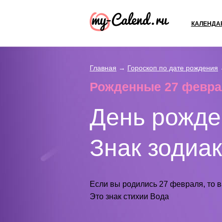
КАЛЕНДА
Главная
→
Гороскоп по дате рождения
Рожденные 27 феврал
День рожде
Знак зодиа
Если вы родились 27 февраля, то 
Это знак стихии Вода