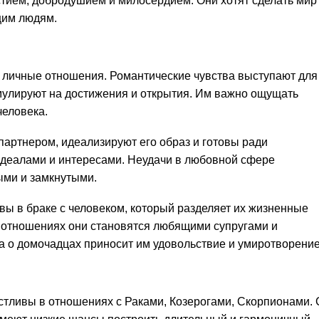
тием, добродушием и милосердием. Они хотят сделать мир
щим людям.
 личные отношения. Романтические чувства выступают для
мулируют на достижения и открытия. Им важно ощущать
человека.
партнером, идеализируют его образ и готовы ради
идеалами и интересами. Неудачи в любовной сфере
ыми и замкнутыми.
ы в браке с человеком, который разделяет их жизненные
 отношениях они становятся любящими супругами и
 о домочадцах приносит им удовольствие и умиротворение
тливы в отношениях с Раками, Козерогами, Скорпионами. 