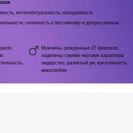
раля
вость, интеллектуальность, находчивость
нальности, склонность к пессимизму и депрессивным
раля,
Мужчины, рожденные 27 февраля,
и:
наделены такими чертами характера:
тельность,
лидерство, развитый ум, креативность,
миролюбие