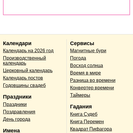
Совместимость по годам животных
Календари
Сервисы
Календарь на 2026 год
Магнитные бури
Производственный
Погода
календарь
Восход солнца
Церковный календарь
Время в мире
Календарь постов
Разница во времени
Годовщины свадеб
Конвертер времени
Таймеры
Праздники
Праздники
Гадания
Поздравления
Книга Судеб
День города
Книга Перемен
Квадрат Пифагора
Имена