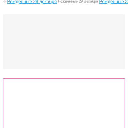
Рожденные 28 декабря
Рожденные 29 декабря
Рожденные 3
Знаки зодиака
Совместимость знаков зодиака
Гороскоп
Любовный гороскоп