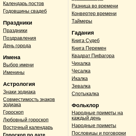
Календарь постов
Разница во времени
Годовщины свадеб
Конвертер времени
Таймеры
Праздники
Праздники
Гадания
Поздравления
Книга Судеб
День города
Книга Перемен
Квадрат Пифагора
Имена
Чихалка
Выбор имени
Чесалка
Именины
Икалка
Астрология
Зевалка
Знаки зодиака
Спотыкалка
Совместимость знаков
зодиака
Фольклор
Гороскоп
Народные приметы на
каждый день
Любовный гороскоп
Народные приметы
Восточный календарь
Пословицы и поговорки
Гороскоп по дате