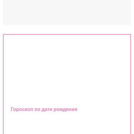
Знаки зодиака
Совместимость знаков зодиака
Гороскоп
Любовный гороскоп
Восточный календарь
Гороскоп по дате рождения
Совместимость имен