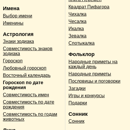
Квадрат Пифагора
Имена
Чихалка
Выбор имени
Чесалка
Именины
Икалка
Астрология
Зевалка
Знаки зодиака
Спотыкалка
Совместимость знаков
зодиака
Фольклор
Гороскоп
Народные приметы на
каждый день
Любовный гороскоп
Народные приметы
Восточный календарь
Пословицы и поговорки
Гороскоп по дате
рождения
Загадки
Совместимость имен
Игры и конкурсы
Совместимость по дате
Подарки
рождения
Сонник
Совместимость по годам
животных
Сонник