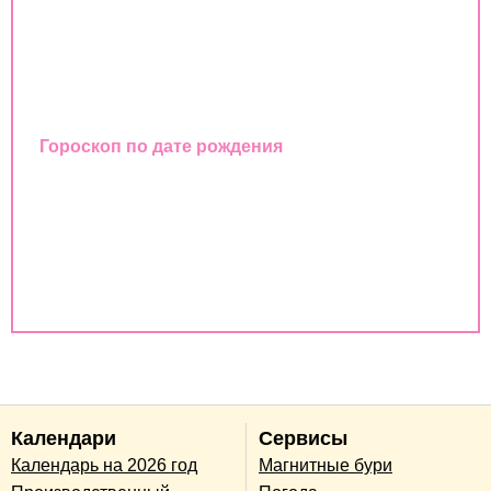
Гороскоп
Любовный гороскоп
Восточный календарь
Гороскоп по дате рождения
Совместимость имен
Совместимость по дате рождения
Совместимость по годам животных
Календари
Сервисы
Календарь на 2026 год
Магнитные бури