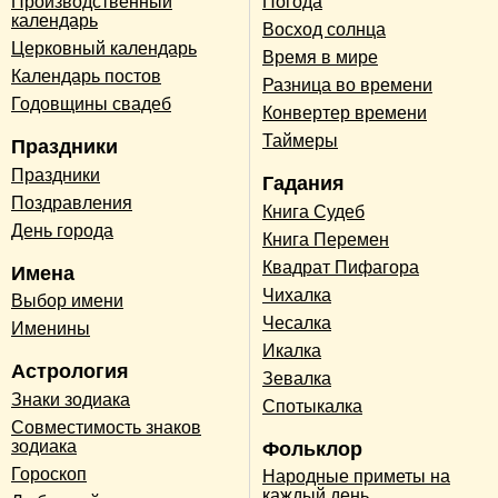
Производственный
Погода
календарь
Восход солнца
Церковный календарь
Время в мире
Календарь постов
Разница во времени
Годовщины свадеб
Конвертер времени
Таймеры
Праздники
Праздники
Гадания
Поздравления
Книга Судеб
День города
Книга Перемен
Квадрат Пифагора
Имена
Чихалка
Выбор имени
Чесалка
Именины
Икалка
Астрология
Зевалка
Знаки зодиака
Спотыкалка
Совместимость знаков
зодиака
Фольклор
Гороскоп
Народные приметы на
каждый день