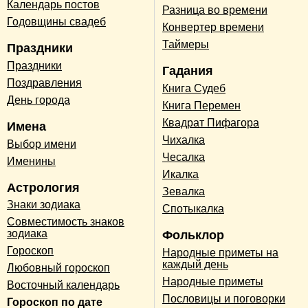
Календарь постов
Разница во времени
Годовщины свадеб
Конвертер времени
Таймеры
Праздники
Праздники
Гадания
Поздравления
Книга Судеб
День города
Книга Перемен
Квадрат Пифагора
Имена
Чихалка
Выбор имени
Чесалка
Именины
Икалка
Астрология
Зевалка
Знаки зодиака
Спотыкалка
Совместимость знаков
зодиака
Фольклор
Гороскоп
Народные приметы на
каждый день
Любовный гороскоп
Народные приметы
Восточный календарь
Пословицы и поговорки
Гороскоп по дате