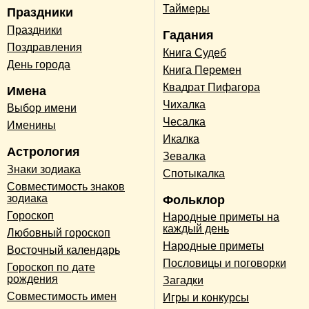
Таймеры
Праздники
Праздники
Гадания
Поздравления
Книга Судеб
День города
Книга Перемен
Квадрат Пифагора
Имена
Чихалка
Выбор имени
Чесалка
Именины
Икалка
Астрология
Зевалка
Знаки зодиака
Спотыкалка
Совместимость знаков
зодиака
Фольклор
Гороскоп
Народные приметы на
каждый день
Любовный гороскоп
Народные приметы
Восточный календарь
Пословицы и поговорки
Гороскоп по дате
рождения
Загадки
Совместимость имен
Игры и конкурсы