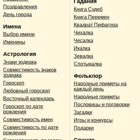
Гадания
Поздравления
Книга Судеб
День города
Книга Перемен
Квадрат Пифагора
Имена
Чихалка
Выбор имени
Чесалка
Именины
Икалка
Астрология
Зевалка
Знаки зодиака
Спотыкалка
Совместимость знаков
зодиака
Фольклор
Гороскоп
Народные приметы на
каждый день
Любовный гороскоп
Народные приметы
Восточный календарь
Пословицы и поговорки
Гороскоп по дате
рождения
Загадки
Совместимость имен
Игры и конкурсы
Совместимость по дате
Подарки
рождения