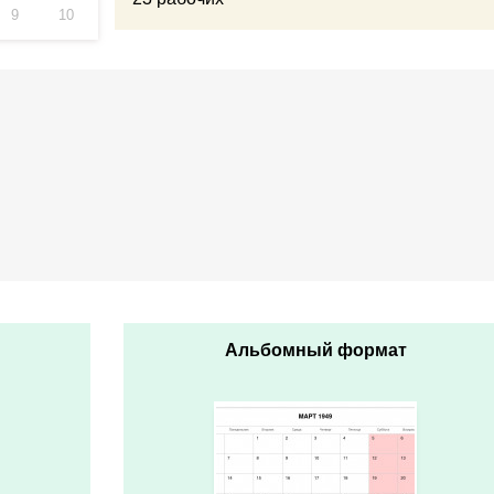
9
10
Альбомный формат