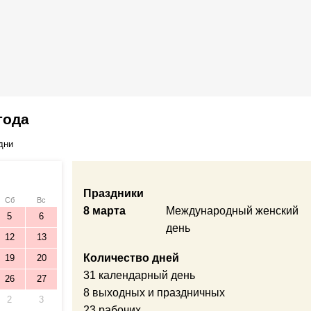
года
дни
Праздники
Сб
Вс
8 марта
Международный женский
5
6
день
12
13
Количество дней
19
20
31 календарный день
26
27
8 выходных и праздничных
2
3
23 рабочих