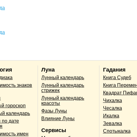
да
да
огия
Луна
Гадания
одиака
Лунный календарь
Книга Судеб
имость знаков
Лунный календарь
Книга Переме
стрижек
Квадрат Пифа
п
Лунный календарь
Чихалка
красоты
й гороскоп
Чесалка
Фазы Луны
ый календарь
Икалка
Влияние Луны
 по дате
Зевалка
я
Сервисы
Спотыкалка
имость имен