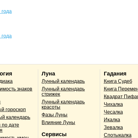
 года
 года
огия
Луна
Гадания
одиака
Лунный календарь
Книга Судеб
имость знаков
Лунный календарь
Книга Переме
стрижек
Квадрат Пифа
п
Лунный календарь
Чихалка
красоты
й гороскоп
Чесалка
Фазы Луны
ый календарь
Икалка
Влияние Луны
 по дате
Зевалка
я
Сервисы
Спотыкалка
имость имен