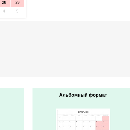
28
29
4
5
Альбомный формат