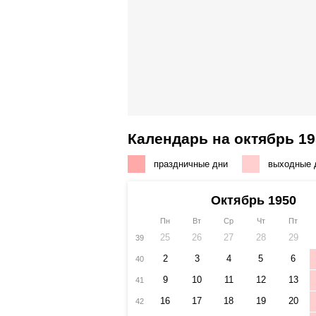
Календарь на октябрь 19
праздничные дни
выходные 
Октябрь 1950
Пн
Вт
Ср
Чт
Пт
25
26
27
28
29
39
2
3
4
5
6
40
9
10
11
12
13
41
16
17
18
19
20
42