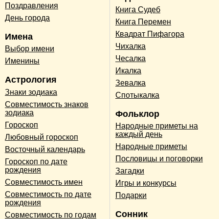
Поздравления
Книга Судеб
День города
Книга Перемен
Квадрат Пифагора
Имена
Чихалка
Выбор имени
Чесалка
Именины
Икалка
Астрология
Зевалка
Знаки зодиака
Спотыкалка
Совместимость знаков
зодиака
Фольклор
Гороскоп
Народные приметы на
каждый день
Любовный гороскоп
Народные приметы
Восточный календарь
Пословицы и поговорки
Гороскоп по дате
рождения
Загадки
Совместимость имен
Игры и конкурсы
Совместимость по дате
Подарки
рождения
Сонник
Совместимость по годам