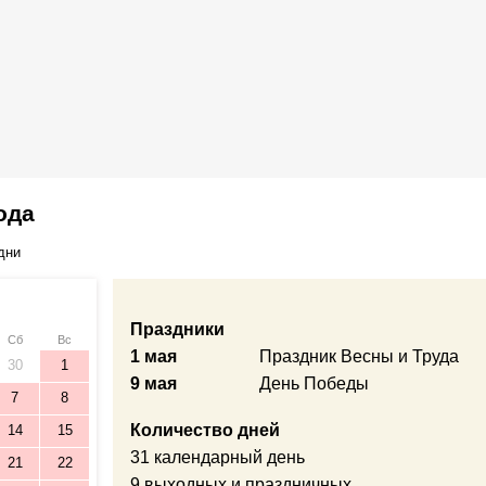
ода
дни
Праздники
Сб
Вс
1 мая
Праздник Весны и Труда
30
1
9 мая
День Победы
7
8
Количество дней
14
15
31 календарный день
21
22
9 выходных и праздничных