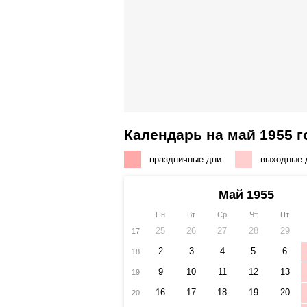
Календарь на май 1955 г
праздничные дни
выходные 
Май 1955
Пн
Вт
Ср
Чт
Пт
25
26
27
28
29
17
2
3
4
5
6
18
9
10
11
12
13
19
16
17
18
19
20
20