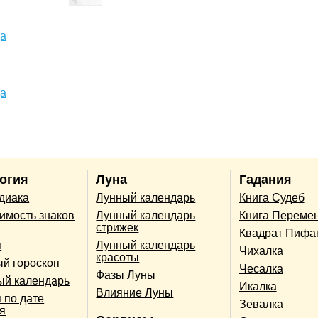
да
да
огия
Луна
Гадания
одиака
Лунный календарь
Книга Судеб
имость знаков
Лунный календарь
Книга Переме
стрижек
Квадрат Пифа
п
Лунный календарь
Чихалка
красоты
й гороскоп
Чесалка
Фазы Луны
ый календарь
Икалка
Влияние Луны
 по дате
Зевалка
я