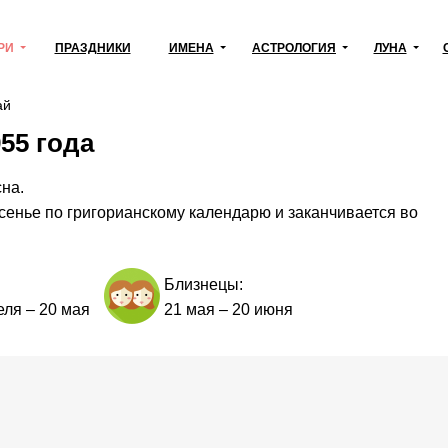
РИ
ПРАЗДНИКИ
ИМЕНА
АСТРОЛОГИЯ
ЛУНА
ай
55 года
сна.
сенье по григорианскому календарю и заканчивается во
Близнецы:
еля
–
20 мая
21 мая
–
20 июня