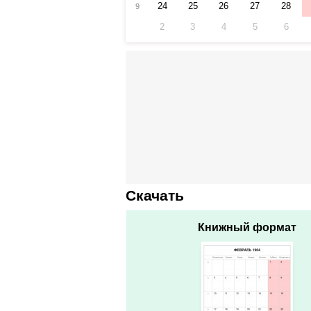
24
25
26
27
28
9
2
3
4
5
6
Скачать
Книжный формат