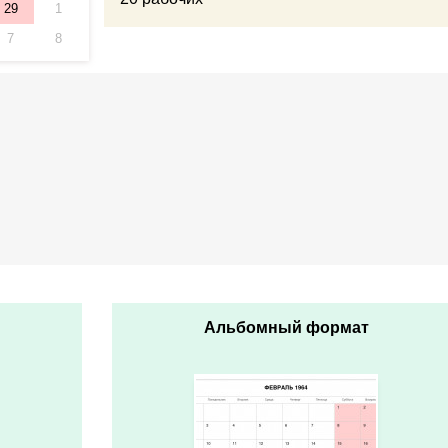
29
1
7
8
Альбомный формат