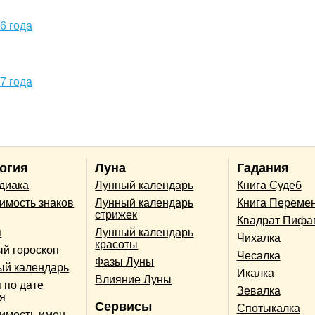
6 года
7 года
огия
Луна
Гадания
одиака
Лунный календарь
Книга Судеб
имость знаков
Лунный календарь
Книга Переме
стрижек
Квадрат Пифа
п
Лунный календарь
Чихалка
красоты
й гороскоп
Чесалка
Фазы Луны
ый календарь
Икалка
Влияние Луны
 по дате
Зевалка
я
Сервисы
Спотыкалка
имость имен