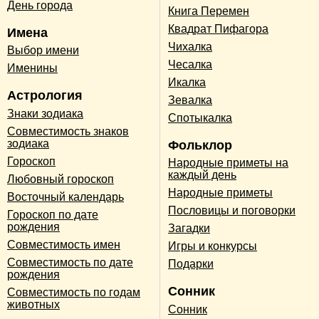
День города
Книга Перемен
Квадрат Пифагора
Имена
Чихалка
Выбор имени
Чесалка
Именины
Икалка
Астрология
Зевалка
Знаки зодиака
Спотыкалка
Совместимость знаков
зодиака
Фольклор
Гороскоп
Народные приметы на
каждый день
Любовный гороскоп
Народные приметы
Восточный календарь
Пословицы и поговорки
Гороскоп по дате
рождения
Загадки
Совместимость имен
Игры и конкурсы
Совместимость по дате
Подарки
рождения
Сонник
Совместимость по годам
животных
Сонник