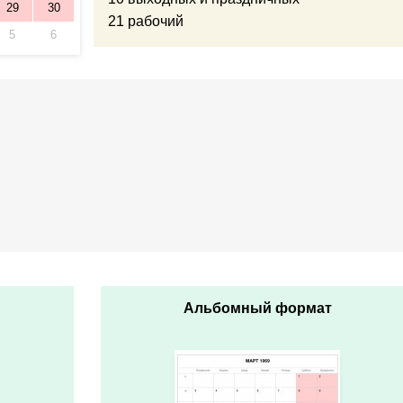
29
30
21 рабочий
5
6
Альбомный формат