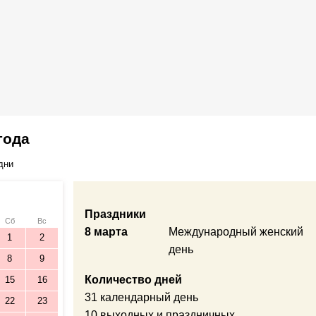
года
дни
Праздники
Сб
Вс
8 марта
Международный женский
1
2
день
8
9
Количество дней
15
16
31 календарный день
22
23
10 выходных и праздничных