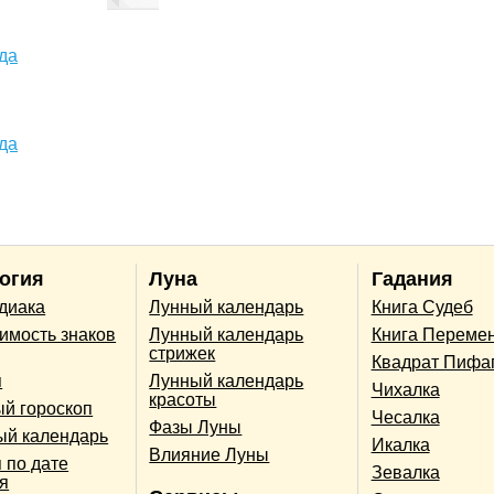
да
да
огия
Луна
Гадания
одиака
Лунный календарь
Книга Судеб
имость знаков
Лунный календарь
Книга Переме
стрижек
Квадрат Пифа
п
Лунный календарь
Чихалка
красоты
й гороскоп
Чесалка
Фазы Луны
ый календарь
Икалка
Влияние Луны
 по дате
Зевалка
я