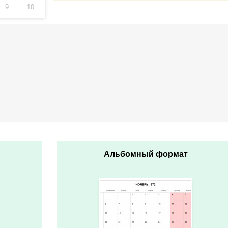
9
10
Альбомный формат