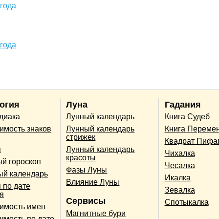
 года
 года
огия
Луна
Гадания
одиака
Лунный календарь
Книга Судеб
имость знаков
Лунный календарь
Книга Переме
стрижек
Квадрат Пифа
п
Лунный календарь
Чихалка
красоты
й гороскоп
Чесалка
Фазы Луны
ый календарь
Икалка
Влияние Луны
 по дате
Зевалка
я
Сервисы
Спотыкалка
имость имен
Магнитные бури
имость по дате