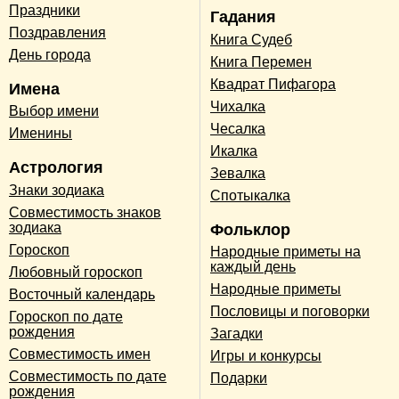
Праздники
Гадания
Поздравления
Книга Судеб
День города
Книга Перемен
Квадрат Пифагора
Имена
Чихалка
Выбор имени
Чесалка
Именины
Икалка
Астрология
Зевалка
Знаки зодиака
Спотыкалка
Совместимость знаков
зодиака
Фольклор
Гороскоп
Народные приметы на
каждый день
Любовный гороскоп
Народные приметы
Восточный календарь
Пословицы и поговорки
Гороскоп по дате
рождения
Загадки
Совместимость имен
Игры и конкурсы
Совместимость по дате
Подарки
рождения