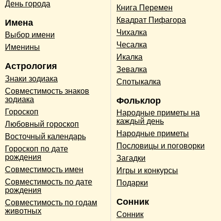
День города
Книга Перемен
Квадрат Пифагора
Имена
Чихалка
Выбор имени
Чесалка
Именины
Икалка
Астрология
Зевалка
Знаки зодиака
Спотыкалка
Совместимость знаков
зодиака
Фольклор
Гороскоп
Народные приметы на
каждый день
Любовный гороскоп
Народные приметы
Восточный календарь
Пословицы и поговорки
Гороскоп по дате
рождения
Загадки
Совместимость имен
Игры и конкурсы
Совместимость по дате
Подарки
рождения
Сонник
Совместимость по годам
животных
Сонник