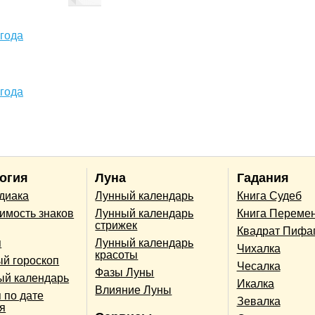
 года
 года
огия
Луна
Гадания
одиака
Лунный календарь
Книга Судеб
имость знаков
Лунный календарь
Книга Переме
стрижек
Квадрат Пифа
п
Лунный календарь
Чихалка
красоты
й гороскоп
Чесалка
Фазы Луны
ый календарь
Икалка
Влияние Луны
 по дате
Зевалка
я